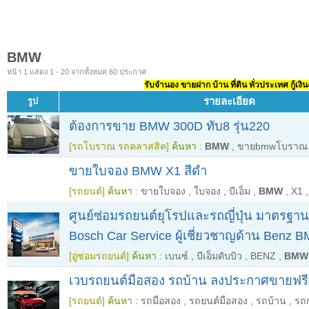
BMW
หน้า 1 แสดง 1 - 20 จากทั้งหมด 60 ประกาศ
รับจำนอง ขายฝาก บ้าน ที่ดิน ทั่วประเทศ กู้เงิน
รายละเอียด
รูป
ต้องการขาย BMW 300D ทับ8 รุ่น220
[รถโบราณ รถคลาสสิค]
ค้นหา :
BMW
,
ขายbmwโบราณ
ขายใบจอง BMW X1 สีดำ
[รถยนต์]
ค้นหา :
ขายใบจอง
,
ใบจอง
,
บีเอ็ม
,
BMW
,
X1
,
ศูนย์ซ่อมรถยนต์ยุโรปและรถญี่ปุ่น มาตรฐา
Bosch Car Service ผู้เชี่ยวชาญด้าน Benz 
[อู่ซ่อมรถยนต์]
ค้นหา :
เบนซ์
,
บีเอ็มดับบิว
,
BENZ
,
BMW
เวบรถยนต์มือสอง รถบ้าน ลงประกาศขายฟรี
[รถยนต์]
ค้นหา :
รถมือสอง
,
รถยนต์มือสอง
,
รถบ้าน
,
รถ