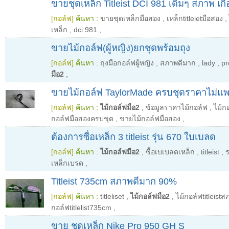
ขายชุดเหล็ก Titleist DCI 981 เดิมๆ สภาพ เกื
[กอล์ฟ]
ค้นหา :
ขายชุดเหล็กมือสอง
,
เหล็กtitleietมือสอง
,
เหล็ก
,
dci 981
,
ขายไม้กอล์ฟ(ผู้หญิง)ยกชุดพร้อมถุง
[กอล์ฟ]
ค้นหา :
ถุงมือกอล์ฟผู้หญิง
,
สภาพดีมาก
,
lady
,
pr
มือ2
,
ขายไม้กอล์ฟ TaylorMade ครบชุดราคาไม่แ
[กอล์ฟ]
ค้นหา :
ไม้กอล์ฟมือ2
,
ข้อมูลราคาไม้กอล์ฟ
,
ไม้ก
กอล์ฟมือสองครบชุด
,
ขายไม้กอล์ฟมือสอง
,
ต้องการซื่อเหล็ก 3 titleist รุ่น 670 ใบเบลด
[กอล์ฟ]
ค้นหา :
ไม้กอล์ฟมือ2
,
ซื้อเบเบลดเหล็ก
,
titleist
,
ร
เหล็กเบรด
,
Titleist 735cm สภาพดีมาก 90%
[กอล์ฟ]
ค้นหา :
titleliset
,
ไม้กอล์ฟมือ2
,
ไม้กอล์ฟtitleistส
กอล์ฟtitlelist735cm
,
ขาย ชุดเหล็ก Nike Pro 950 GH S