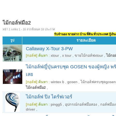
ไม้กอล์ฟมือ2
หน้า 1 แสดง 1 - 16 จากทั้งหมด 16 ประกาศ
รับจำนอง ขายฝาก บ้าน ที่ดิน ทั่วประเทศ กู้เงิน
รายละเอียด
รูป
Callaway X-Tour 3-PW
[กอล์ฟ]
ค้นหา :
xtour
,
x tour
,
ขายไม้กอล์ฟxtour
,
ไม้กอ
ไม้กอล์ฟญี่ปุ่นครบชุด GOSEN ของผู้หญิง พ
เลย
[กอล์ฟ]
ค้นหา :
wintex b
,
gosen
,
ไม้กอล์ฟครบชุดgosen
ไม้กอล์ฟมือ2
,
ไม้กอล์ฟ ปิง ไดร์ฟเวอร์
[กอล์ฟ]
ค้นหา :
pingg5
,
อุปกรณ์กอล์ฟมือสอง
,
กอล์ฟมือง
driver
,