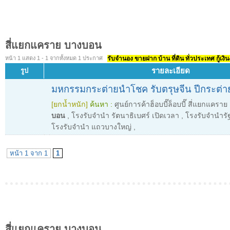
สี่แยกแคราย บางบอน
หน้า 1 แสดง 1 - 1 จากทั้งหมด 1 ประกาศ
รับจำนอง ขายฝาก บ้าน ที่ดิน ทั่วประเทศ กู้เงิน
รายละเอียด
รูป
มหกรรมกระต่ายนำโชค รับตรุษจีน ปีกระต่
[ยกน้ำหนัก]
ค้นหา :
ศูนย์การค้าฮ็อบบี๊ล็อบบี๊ สี่แยกแคราย
บอน
,
โรงรับจํานํา รัตนาธิเบศร์ เปิดเวลา
,
โรงรับจํานําร
โรงรับจํานํา แถวบางใหญ่
,
หน้า 1 จาก 1
1
สี่แยกแคราย บางบอน