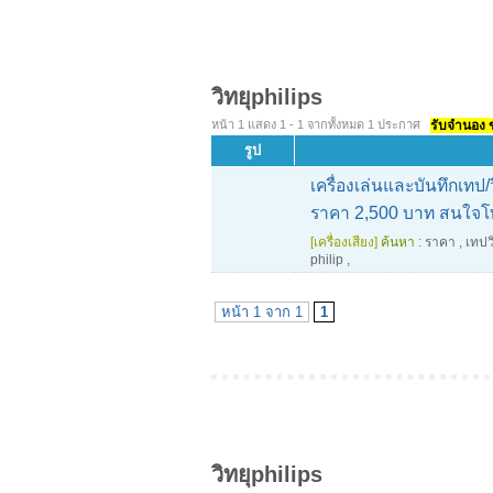
วิทยุphilips
หน้า 1 แสดง 1 - 1 จากทั้งหมด 1 ประกาศ
รับจำนอง ขา
รูป
เครื่องเล่นและบันทึกเทป
ราคา 2,500 บาท สนใจโ
[เครื่องเสียง]
ค้นหา :
ราคา
,
เทปว
philip
,
หน้า 1 จาก 1
1
วิทยุphilips