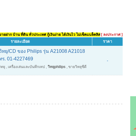
ยฝาก บ้าน ที่ดิน ทั่วประเทศ กู้เงินง่าย ได้เงินไว ไม่เช็คแบล็คลิส
[ ลงประกาศ ]
รายละเอียด
ราคา
/วิทยุ/CD ของ Philips รุ่น A21008 A21018
ทร. 01-4227469
-
ิทยุ
,
เครื่องเล่นและบันทึกเทป
,
วิทยุphilips
,
ขายวิทยุซีดี