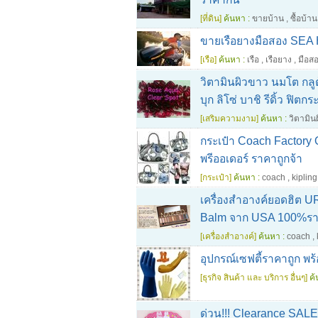
[ที่ดิน]
ค้นหา :
ขายบ้าน
,
ซื้อบ้าน
ขายเรือยางมือสอง SEA 
[เรือ]
ค้นหา :
เรือ
,
เรือยาง
,
มือส
วิตามินผิวขาว นมโต กลู
บุก ลิโซ่ บาชิ รีดิ้ว ฟิตก
[เสริมความงาม]
ค้นหา :
วิตามิน
กระเป๋า Coach Factor
พรีออเดอร์ ราคาถูกจ้า
[กระเป๋า]
ค้นหา :
coach
,
kipling
เครื่องสำอางค์ยอดฮิต
Balm จาก USA 100%รา
[เครื่องสำอางค์]
ค้นหา :
coach
,
อุปกรณ์เซฟตี้ราคาถูก พร้
[ธุรกิจ สินค้า และ บริการ อื่นๆ]
ค้
ด่วน!!! Clearance S