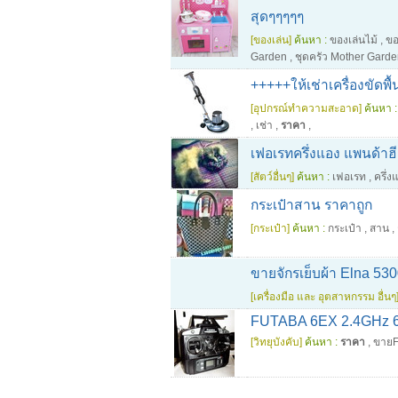
สุดๆๆๆๆๆ
[ของเล่น]
ค้นหา :
ของเล่นไม้
,
ขอ
Garden
,
ชุดครัว Mother Gard
+++++ให้เช่าเครื่องขัด
[อุปกรณ์ทำความสะอาด]
ค้นหา :
,
เช่า
,
ราคา
,
เฟอเรทครึ่งแอง แพนด้าฮี
[สัตว์อื่นๆ]
ค้นหา :
เฟอเรท
,
ครึ่ง
กระเป๋าสาน ราคาถูก
[กระเป๋า]
ค้นหา :
กระเป๋า
,
สาน
,
ขายจักรเย็บผ้า Elna 5
[เครื่องมือ และ อุตสาหกรรม อื่นๆ
FUTABA 6EX 2.4GHz 6
[วิทยุบังคับ]
ค้นหา :
ราคา
,
ขาย