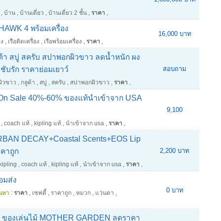
,
บ้าน
,
บ้านเดี่ยว
,
บ้านเดี่ยว 2 ชั้น
,
ราคา
,
HAWK 4 พร้อมเครื่อง
16,000 บาท
อง
,
เรือติดเครื่อง
,
เรือพร้อมเครื่อง
,
ราคา
,
ต้า สบู่ สครับ สปาพอกผิวขาว ลดน้ำหนัก ผง
ระชับรัก ราคาย่อมเยาว์
สอบถาม
ผิวขาว
,
กลูต้า
,
สบู่
,
สครับ
,
สปาพอกผิวขาว
,
ราคา
,
y On Sale 40%-60% ของแท้นำเข้าจาก USA
9,100
,
coach แท้
,
kipling แท้
,
นำเข้าจาก usa
,
ราคา
,
 URBAN DECAY+Coastal Scents+EOS Lip
คาถูก
2,200 บาท
kipling
,
coach แท้
,
kipling แท้
,
นำเข้าจาก usa
,
ราคา
,
อมส่ง
0 บาท
นหา :
ราคา
,
เซฟตี้
,
ราคาถูก
,
หมวก
,
แว่นตา
,
ALE ของเล่นไม้ MOTHER GARDEN ลดราคา