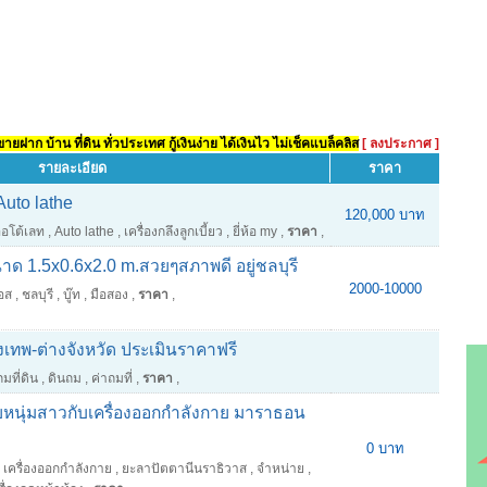
ยฝาก บ้าน ที่ดิน ทั่วประเทศ กู้เงินง่าย ได้เงินไว ไม่เช็คแบล็คลิส
[ ลงประกาศ ]
รายละเอียด
ราคา
Auto lathe
120,000 บาท
อโต้เลท
,
Auto lathe
,
เครื่องกลึงลูกเบี้ยว
,
ยี่ห้อ my
,
ราคา
,
ด 1.5x0.6x2.0 m.สวยๆสภาพดี อยู่ชลบุรี
2000-10000
อส
,
ชลบุรี
,
บู๊ท
,
มือสอง
,
ราคา
,
รุงเทพ-ต่างจังหวัด ประเมินราคาฟรี
ถมที่ดิน
,
ดินถม
,
ค่าถมที่
,
ราคา
,
ยหนุ่มสาวกับเครื่องออกกำลังกาย มาราธอน
0 บาท
เครื่องออกกำลังกาย
,
ยะลาปัตตานีนราธิวาส
,
จําหน่าย
,