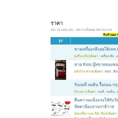
ราคา
หน้า 15 แสดง 281 - 300 จากทั้งหมด 380 ประกาศ
รับจำนอง ขา
รูป
ขายเครื่องกลึงออโต้เลท 
[เครื่องกลึง]
ค้นหา :
เครื่องกลึง
,
อ
ขาย Kios บู๊ทขายของขนา
[เซ้งร้าน ทำเล]
ค้นหา :
kios
,
คีอ
รับถมที่ ถมดิน รื้อถอน ก
[รับเหมา]
ค้นหา :
ถมที่
,
ถมดิน
,
คืนความแข็งแรงให้กับวั
ปัตตานียะลานราธิวาส
[ท่องเที่ยว และ กีฬา อื่นๆ]
ค้นหา :