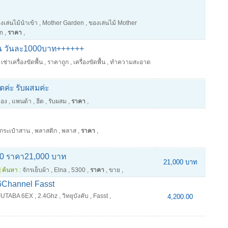
งเล่นไม้นำเข้า
,
Mother Garden
,
ของเล่นไม้ Mother
en
,
ราคา
,
พื้น วันละ1000บาท++++++
เช่าเครื่องขัดพื้น
,
ราคาถูก
,
เครื่องขัดพื้น
,
ทำความสะอาด
ตค่ะ รับผสมค่ะ
แอง
,
แพนด้า
,
ฮีต
,
รับผสม
,
ราคา
,
กระเป๋าสาน
,
พลาสติก
,
พลาส
,
ราคา
,
300 ราคา21,000 บาท
21,000 บาท
]
ค้นหา :
จักรเย็บผ้า
,
Elna
,
5300
,
ราคา
,
ขาย
,
Channel Fasst
FUTABA 6EX
,
2.4Ghz
,
วิทยุบังคับ
,
Fasst
,
4,200.00