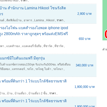
รื่องลดหน้าท้อง
,
ราคา
,
บ้าน สำนักงาน Lamina Hikool โซนรังสิต
าร
2,800 บาท
ยนต์
,
ติดฟิล์มบ้าน
,
อาคาร
,
Lamina
,
Hikool
,
ราคา
,
ำรองไอโฟน แบตสำรองไอพอด iphone ipod
ุสูง 2800mAh ราคาถูกสุดๆ พร้อมส่งEMSฟรี
650 บาท
พกพา
,
แบตสำรอง
,
แบตเตอรี่ มือถือ
,
ที่ชาร์ต
,
ที่ชาร์ท
,
คำค
แมกซ์มีใบดันแถมฟรี มีทุกรุ่น
โบต้าแมกซ์ตรวจสอบ150จุด รับประกัน500ชม. หรือ6เดือน
340,000 บาท
์มือสอง
,
แทรกเตอร์
,
รถไถ
,
รถไถคู โบต้า
,
รถไถนา
,
้น พร้อมที่ดินกว่า 1 ไร่แบบใกล้ชิดธรรมชาติ
1,800,000 บาท
อบ้าน
,
บ้าน
,
บ้านเดี่ยว
,
บ้านเดี่ยว 2 ชั้น
,
ราคา
,
้น พร้อมที่ดินกว่า 1 ไร่แบบใกล้ชิดธรรมชาติ
1,800,000 บาท