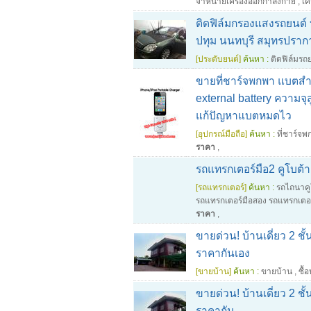
จําหน่ายเครื่องออกกําลังกาย
,
เค
ติดฟิล์มกรองแสงรถยนต์ 
ปทุม นนทบุรี สมุทรปราก
[ประดับยนต์]
ค้นหา :
ติดฟิล์มรถ
ขายที่ชาร์จพกพา แบตส
external battery ความจ
แก้ปัญหาแบตหมดไว
[อุปกรณ์มือถือ]
ค้นหา :
ที่ชาร์จ
ราคา
,
รถแทรกเตอร์มือ2 คูโบต้า
[รถแทรกเตอร์]
ค้นหา :
รถไถนาคู
รถแทรกเตอร์มือสอง รถแทรกเตอร
ราคา
,
ขายด่วน! บ้านเดี่ยว 2 ชั
ราคากันเอง
[ขายบ้าน]
ค้นหา :
ขายบ้าน
,
ซื้
ขายด่วน! บ้านเดี่ยว 2 ชั
ราคากัน