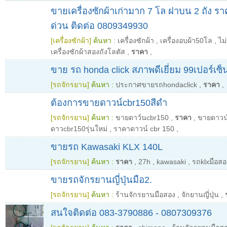
ขายเครื่องซักผ้าเก่ามาก 7 โล ฝาบน 2 ถัง ร
ด่วน ติดต่อ 0809349930
[เครื่องซักผ้า]
ค้นหา :
เครื่องซักผ้า
,
เครื่องอบผ้า50โล
,
ไม่
เครื่องซักผ้าสองถังโลตัส
,
ราคา
,
ขาย รถ honda click สภาพดีเยี่ยม 99เปอร์เซ็
[รถจักรยาน]
ค้นหา :
ประกาศขายรถhondaclick
,
ราคา
,
ต้องการขายดาวน์cbr150สีดำ
[รถจักรยาน]
ค้นหา :
ขายดาว์นcbr150
,
ราคา
,
ขายดาวน
ดาวcbr150รุ่นใหม่
,
ราคาดาวน์ cbr 150
,
ขายรถ Kawasaki KLX 140L
[รถจักรยาน]
ค้นหา :
ราคา
,
27h
,
kawasaki
,
รถklxมือสอ
ขายรถจักรยานญี่ปุ่นมือ2.
[รถจักรยาน]
ค้นหา :
ร้านจักรยานมือสอง
,
จักยานญี่ปุ่น
,
สนใจติดต่อ 083-3790886 - 0807309376