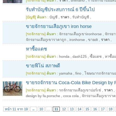
[รถจักรยาน]
ค้นหา :
ราคา
,
shimano
,
ร้านจักรยานมือส
รับทำบัญชีประสบการณ์ 6 ปีขึ้นไป
[บัญชี]
ค้นหา :
บัญชี
,
ราคา
,
รับทําบัญชี
,
ขายจักรยานเสือภูเขา iron horse
[รถจักรยาน]
ค้นหา :
จักรยานเสือภูเขาironhorse
,
จักรยา
จักรยานเสือภูเขาราคาถูก
,
ironhorse
,
ขายdt
,
ราคา
,
หาซื้อแดช
[รถจักรยาน]
ค้นหา :
honda
,
dash125
,
ซื้อแดช
,
หาซื้อ
ขายฟีโน่ สภาพดี
[รถจักรยาน]
ค้นหา :
yamaha
,
fino
,
โฆษณารถจักรยานยน
ขายรถจักรยาน Coca-Cola Bike Design by 
[รถจักรยาน]
ค้นหา :
รถจักรยานเสือภูเขาปอร์เช่
,
ราคา
,
design by fa.porsche
,
coca cola
,
จักรยานเสือภูเขาราค
หน้า 11 จาก 19
←
10
...
11
12
13
14
15
16
17
18