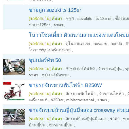
ขายถูก suzuki ts 125er
[รถจักรยาน]
ค้นหา :
ซุซุกิ
,
suzukits
,
ts 125 er
,
ซื้อรถม
ขายts125er
,
ราคา
,
โนวาโชคเดี่ยว ตัวสนามสวยแรงเท่แต่งใหม
[รถจักรยาน]
ค้นหา :
ดูโนวาแต่แรง
,
nova rs
,
honda
,
ร
โนวาrsซุปเปอร์แต่งสวย
,
ซุปเปอร์คัพ 50
[รถจักรยาน]
ค้นหา :
ซี ซุปเปอร์คัพ 50
,
จักรยานญี่ปุ่น
,
ซุ
ราคา
,
ซุปเปอร์คัพขาย
,
ขายรถจักรยานพับไฟฟ้า B250W
[รถจักรยาน]
ค้นหา :
จักรยานพับไฟฟ้า
,
จักรยานไฟฟ้า
,
เครื่องยนต์
,
b250w
,
miniscooterthai
,
ราคา
,
ขายจักรแม่บ้านญี่ปุ่นมือสอง crossway สวย
[รถจักรยาน]
ค้นหา :
จักรแม่บ้านญี่ปุ่นมือสอง
,
ราคา
,
ขาย
บ้านญี่ปุ่น
,
จักรยานญี่ปุ่น
,