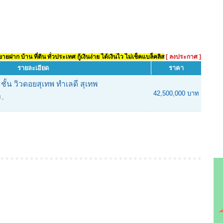
ยฝาก บ้าน ที่ดิน ทั่วประเทศ กู้เงินง่าย ได้เงินไว ไม่เช็คแบล็คลิส
[ ลงประกาศ ]
รายละเอียด
ราคา
 ชั้น วิวดอยสุเทพ ทำเลดี สุเทพ
42,500,000 บาท
พ
,