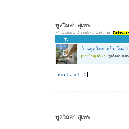
พูลวิลล่า สุเทพ
หน้า 1 แสดง 1 - 1 จากทั้งหมด 1 ประกาศ
รับจำนอง ขา
รูป
บ้านพูลวิลล่าสร้างใหม่ 3
[ขายบ้าน]
ค้นหา :
พูลวิลล่า สุเท
หน้า 1 จาก 1
1
พูลวิลล่า สุเทพ