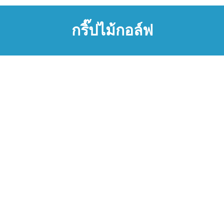
กริ๊ปไม้กอล์ฟ