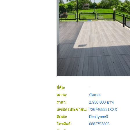
ยี่ห้อ:
-
สภาพ:
มือสอง
ราคา:
2,950,000 บาท
เลขบัตรประชาชน:
7267468331XXX
ติดต่อ:
Realtyone3
โทรศัพย์:
0882753805