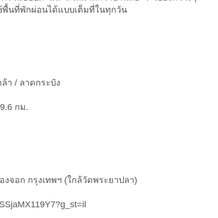
ื้นที่พักผ่อนได้แบบเต็มที่ในทุกวัน
เกล้า / ลาดกระบัง
9.6 กม.
งจอก กรุงเทพฯ (ใกล้วัดพระยาปลา)
VESSjaMX119Y7?g_st=il