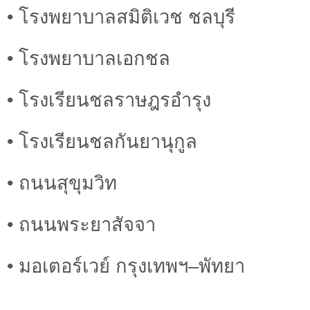
• โรงพยาบาลสมิติเวช ชลบุรี
• โรงพยาบาลเอกชล
• โรงเรียนชลราษฎรอำรุง
• โรงเรียนชลกันยานุกูล
• ถนนสุขุมวิท
• ถนนพระยาสัจจา
• มอเตอร์เวย์ กรุงเทพฯ–พัทยา