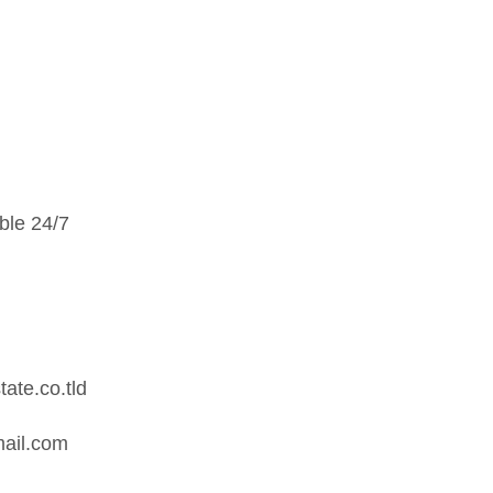
ble 24/7
ate.co.tld
mail.com