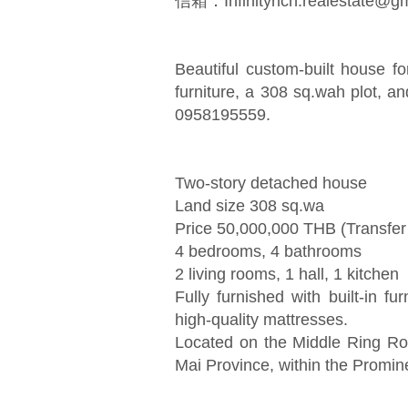
信箱：
Infinityrich.realestate@g
Beautiful custom-built house f
furniture, a 308 sq.wah plot, an
0958195559.
Two-story detached house
Land size 308 sq.wa
Price 50,000,000 THB (Transfer 
4 bedrooms, 4 bathrooms
2 living rooms, 1 hall, 1 kitchen
Fully furnished with built-in fu
high-quality mattresses.
Located on the Middle Ring Roa
Mai Province, within the Promine