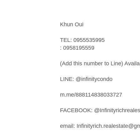
Khun Oui
TEL: 0955535995
: 0958195559
(Add this number to Line) Availa
LINE: @infinitycondo
m.me/888114838033727
FACEBOOK: @Infinityrichrealest
email:
Infinityrich.realestate@g