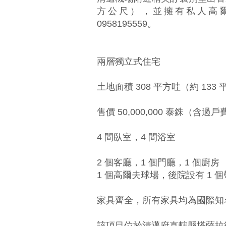
方公尺），並擁有私人高爾
0958195559。
兩層獨立式住宅
土地面積 308 平方哇（約 133
售價 50,000,000 泰銖（含過戶
4 間臥室，4 間浴室
2 個客廳，1 個門廳，1 個廚房
1 個高爾夫球場，後院設有 1 
家具齊全，所有家具均為國際知
該項目位於清邁府直轄縣塔薩拉街道中