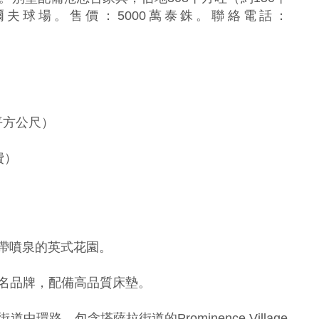
夫球場。售價：5000萬泰銖。聯絡電話：
 平方公尺）
費）
個帶噴泉的英式花園。
名品牌，配備高品質床墊。
環路，包含塔薩拉街道的Prominence Village