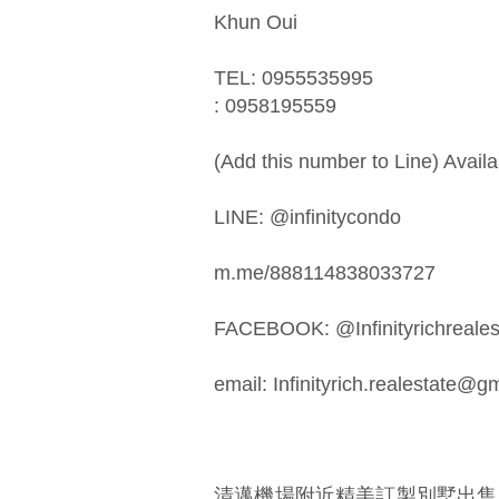
Khun Oui
TEL: 0955535995
: 0958195559
(Add this number to Line) Availa
LINE: @infinitycondo
m.me/888114838033727
FACEBOOK: @Infinityrichrealest
email:
Infinityrich.realestate@g
清邁機場附近精美訂製別墅出售。