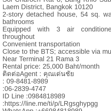
Laem District, Bangkok 10120
2-story detached house, 54 sq. w
bathrooms
Equipped with 3 air condition
throughout
Convenient transportation
Close to the BTS; accessible via mul
Near Terminal 21 Rama 3
Rental price: 25,000 Baht/month
ติดต่อAgent : คุณเด่นชัย
: 09-8481-8989
:06-2839-4747
ID Line :0984818989
:https://line.me/ti/p/LRgsghypgg
WhatsApp :+66984818989