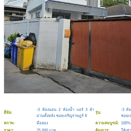
-3 ห้องนอน 2 ห้องน้ำ แอร์ 3 ผ้า
-3 ห้
ยี่ห้อ:
รุ่น:
ม่านทั้งหลัง ซอยเจริญราษฎร์ 8
ซอยเจ
สภาพ:
มือสอง
ความสมบูรณ์:
100%
ราคา:
25,000 บาท
ต้องการ:
ให้เช่