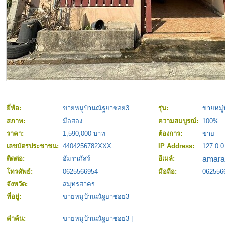
ยี่ห้อ:
ขายหมู่บ้านณัฐยาซอย3
รุ่น:
ขายหมู
สภาพ:
มือสอง
ความสมบูรณ์:
100%
ราคา:
1,590,000 บาท
ต้องการ:
ขาย
เลขบัตรประชาชน:
4404256782XXX
IP Address:
127.0.0
ติดต่อ:
อัมราภัสร์
อีเมล์:
โทรศัพย์:
0625566954
มือถือ:
062556
จังหวัด:
สมุทรสาคร
ที่อยู่:
ขายหมู่บ้านณัฐยาซอย3
คำค้น:
ขายหมู่บ้านณัฐยาซอย3
|