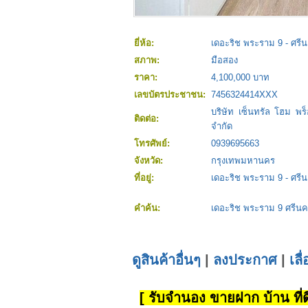
ยี่ห้อ:
เดอะริช พระราม 9 - ศรีน
สภาพ:
มือสอง
ราคา:
4,100,000 บาท
เลขบัตรประชาชน:
7456324414XXX
บริษัท เซ็นทรัล โฮม พร็อ
ติดต่อ:
จำกัด
โทรศัพย์:
0939695663
จังหวัด:
กรุงเทพมหานคร
ที่อยู่:
เดอะริช พระราม 9 - ศรีน
คำค้น:
เดอะริช พระราม 9 ศรีนค
ดูสินค้าอื่นๆ
|
ลงประกาศ
|
เลื
[ รับจำนอง ขายฝาก บ้าน ที่ดิ