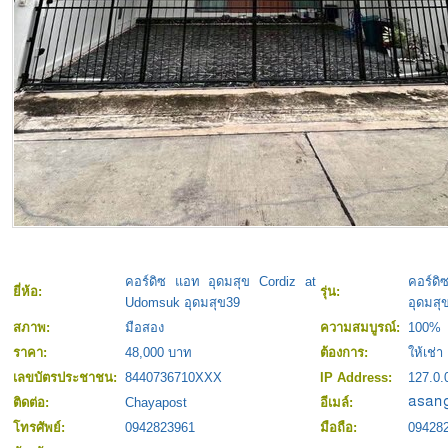
คอร์ดิซ แอท อุดมสุข Cordiz at
คอร์ด
ยี่ห้อ:
รุ่น:
Udomsuk อุดมสุข39
อุดมสุ
สภาพ:
มือสอง
ความสมบูรณ์:
100%
ราคา:
48,000 บาท
ต้องการ:
ให้เช่า
เลขบัตรประชาชน:
8440736710XXX
IP Address:
127.0.
ติดต่อ:
Chayapost
อีเมล์:
โทรศัพย์:
0942823961
มือถือ:
09428