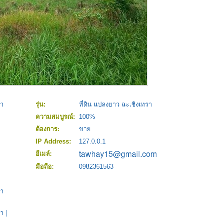
รา
รุ่น:
ที่ดิน แปลงยาว ฉะเชิงเทรา
ความสมบูรณ์:
100%
ต้องการ:
ขาย
IP Address:
127.0.0.1
อีเมล์:
มือถือ:
0982361563
รา
รา
|