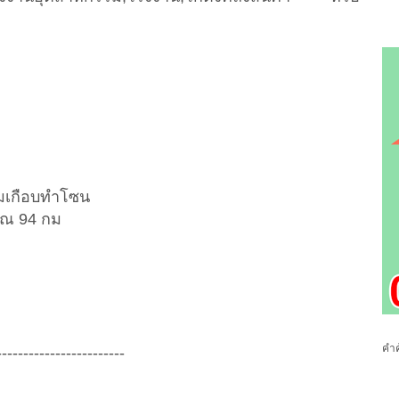
รมเกือบทำโซน
าณ 94 กม
คำค
------------------------