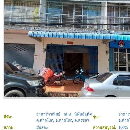
อาคารพาณิชย์ ถนน นิพันธ์อุทิศ
อาคารพ
ยี่ห้อ:
รุ่น:
ต.หาดใหญ่ อ.หาดใหญ่ จ.สงขลา
อ.หาด
สภาพ:
มือสอง
ความสมบูรณ์:
100%