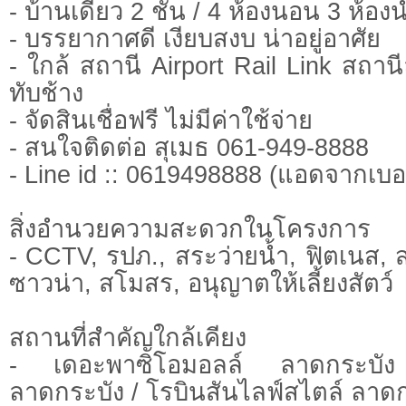
- บ้านเดี่ยว 2 ชั้น / 4 ห้องนอน 3 ห้องน
- บรรยากาศดี เงียบสงบ น่าอยู่อาศัย
- ใกล้ สถานี Airport Rail Link สถาน
ทับช้าง
- จัดสินเชื่อฟรี ไม่มีค่าใช้จ่าย
- สนใจติดต่อ สุเมธ 061-949-8888
- Line id :: 0619498888 (แอดจากเบอ
สิ่งอำนวยความสะดวกในโครงการ
- CCTV, รปภ., สระว่ายน้ำ, ฟิตเนส, 
ซาวน่า, สโมสร, อนุญาตให้เลี้ยงสัตว์
สถานที่สำคัญใกล้เคียง
- เดอะพาซิโอมอลล์ ลาดกระบัง 
ลาดกระบัง / โรบินสันไลฟ์สไตล์ ลาด