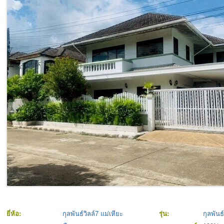
ยี่ห้อ:
กุลพันธ์วิลล์7 แม่เหียะ
รุ่น:
กุลพันธ