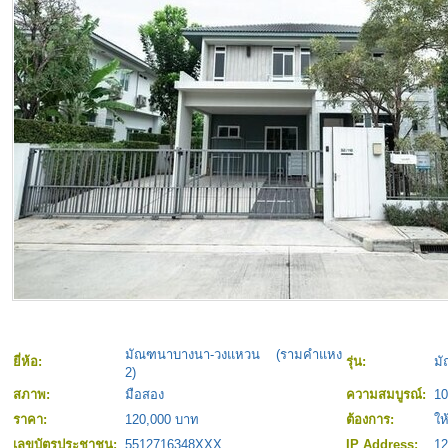
มัณฑนาบางนา-วงแหวน (รามคำแหง
ยี่ห้อ:
รุ่น:
ม
2)
สภาพ:
มือสอง
ความสมบูรณ์:
1
ราคา:
120,000 บาท
ต้องการ:
ให
เลขบัตรประชาชน:
5512716348XXX
IP Address:
12