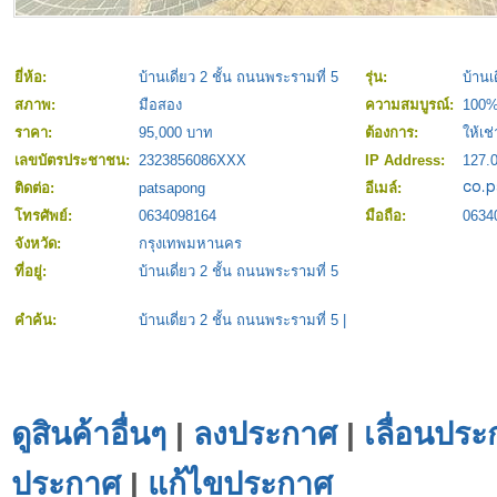
ยี่ห้อ:
บ้านเดี่ยว 2 ชั้น ถนนพระรามที่ 5
รุ่น:
บ้านเ
สภาพ:
มือสอง
ความสมบูรณ์:
100
ราคา:
95,000 บาท
ต้องการ:
ให้เช่
เลขบัตรประชาชน:
2323856086XXX
IP Address:
127.0
ติดต่อ:
patsapong
อีเมล์:
โทรศัพย์:
0634098164
มือถือ:
0634
จังหวัด:
กรุงเทพมหานคร
ที่อยู่:
บ้านเดี่ยว 2 ชั้น ถนนพระรามที่ 5
คำค้น:
บ้านเดี่ยว 2 ชั้น ถนนพระรามที่ 5
|
ดูสินค้าอื่นๆ
|
ลงประกาศ
|
เลื่อนประ
ประกาศ
|
แก้ไขประกาศ