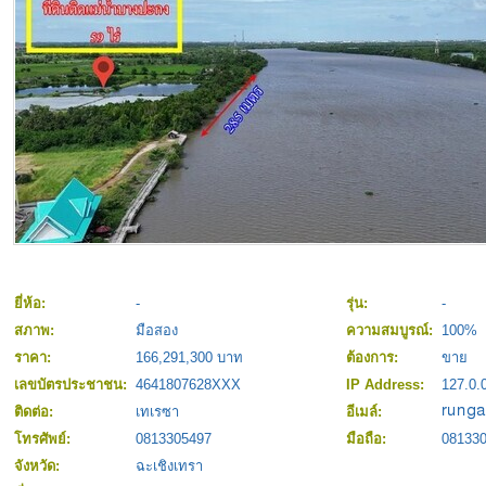
ยี่ห้อ:
-
รุ่น:
-
สภาพ:
มือสอง
ความสมบูรณ์:
100%
ราคา:
166,291,300 บาท
ต้องการ:
ขาย
เลขบัตรประชาชน:
4641807628XXX
IP Address:
127.0.
ติดต่อ:
เทเรซา
อีเมล์:
โทรศัพย์:
0813305497
มือถือ:
08133
จังหวัด:
ฉะเชิงเทรา