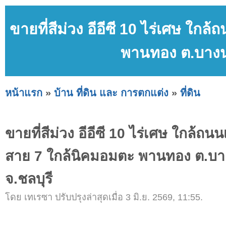
ขายที่สีม่วง อีอีซี 10 ไร่เศษ ใก
พานทอง ต.บางน
หน้าแรก
»
บ้าน ที่ดิน และ การตกแต่ง
»
ที่ดิน
ขายที่สีม่วง อีอีซี 10 ไร่เศษ ใกล้ถน
สาย 7 ใกล้นิคมอมตะ พานทอง ต.บ
จ.ชลบุรี
โดย เทเรซา ปรับปรุงล่าสุดเมื่อ 3 มิ.ย. 2569, 11:55.