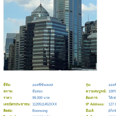
ยี่ห้อ:
ออลซีซันเพลส
รุ่น:
ออลซ
สภาพ:
มือสอง
ความสมบูรณ์:
100
ราคา:
99,000 บาท
ต้องการ:
ให้เช
เลขบัตรประชาชน:
1120511452XXX
IP Address:
127.
ติดต่อ:
Boonsong
อีเมล์: