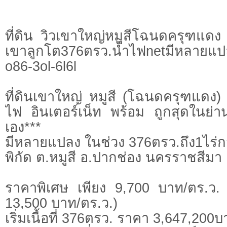
ที่ดิน วิวเขาใหญ่หมูสีโฉนดครุฑแดง
เขาลูกโต376ตรว.น้ำไฟnetมีหลายแป
o86-3ol-6l6l
ที่ดินเขาใหญ่ หมูสี (โฉนดครุฑแดง)
ไฟ อินเตอร์เน็ท พร้อม ถูกสุดในย่า
เอง***
มีหลายแปลง ในช่วง 376ตรว.ถึง1ไร่ก
พิกัด ต.หมูสี อ.ปากช่อง นครราชสีมา
ราคาพิเศษ เพียง 9,700 บาท/ตร.ว. 
13,500 บาท/ตร.ว.)
เริ่มเนื้อที่ 376ตรว. ราคา 3,647,200