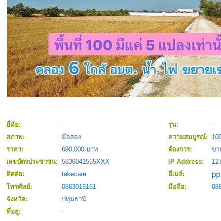
ยี่ห้อ:
-
รุ่น:
-
สภาพ:
มือสอง
ความสมบูรณ์:
10
ราคา:
690,000 บาท
ต้องการ:
ขา
เลขบัตรประชาชน:
5836041565XXX
IP Address:
127
ติดต่อ:
takecare
อีเมล์:
โทรศัพย์:
0863016161
มือถือ:
08
จังหวัด:
ปทุมธานี
ที่อยู่:
-