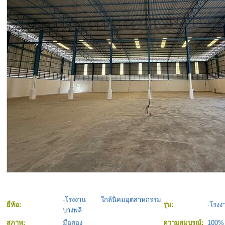
-โรงงาน ใกล้นิคมอุตสาหกรรม
ยี่ห้อ:
รุ่น:
-โรงง
บางพลี
สภาพ:
มือสอง
ความสมบูรณ์:
100%