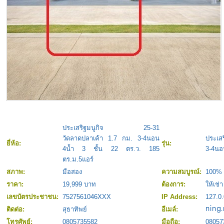
ประเสริฐมนูกิจ 25-31
วัดลาดปลาเค้า 1.7 กม. 3-4นอน
ประเสร
ยี่ห้อ:
รุ่น:
4น้ำ 3 ชั้น 22 ตร.ว. 185
3-4นอน
ตร.ม.5แอร์
สภาพ:
มือสอง
ความสมบูรณ์:
100%
ราคา:
19,999 บาท
ต้องการ:
ให้เช่า
เลขบัตรประชาชน:
7527561046XXX
IP Address:
127.0.
ติดต่อ:
สุธาทิพย์
อีเมล์:
โทรศัพย์:
0805735582
มือถือ:
08057