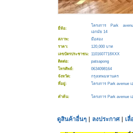
โครงการ Park avenu
ยี่ห้อ:
เอกมัย 14
สภาพ:
มือสอง
ราคา:
120,000 บาท
เลขบัตรประชาชน:
1101607718XXX
ติดต่อ:
patsapong
โทรศัพย์:
0634098164
จังหวัด:
กรุงเทพมหานคร
ที่อยู่:
โครงการ Park avenue เอ
คำค้น:
โครงการ Park avenue เอ
ดูสินค้าอื่นๆ
|
ลงประกาศ
|
เลื