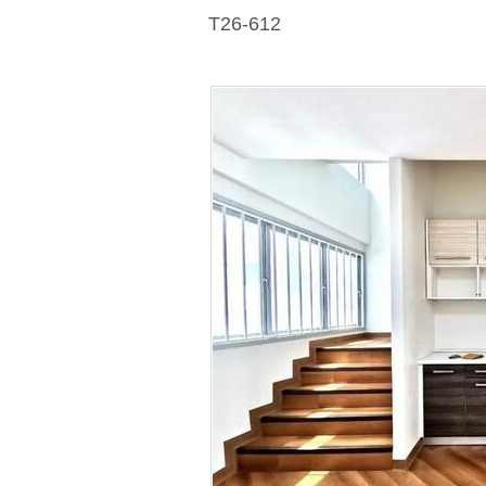
T26-612