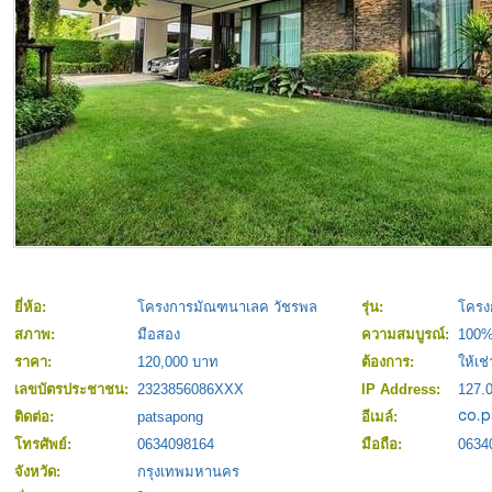
ยี่ห้อ:
โครงการมัณฑนาเลค วัชรพล
รุ่น:
โครง
สภาพ:
มือสอง
ความสมบูรณ์:
100
ราคา:
120,000 บาท
ต้องการ:
ให้เช่
เลขบัตรประชาชน:
2323856086XXX
IP Address:
127.0
ติดต่อ:
patsapong
อีเมล์:
โทรศัพย์:
0634098164
มือถือ:
0634
จังหวัด:
กรุงเทพมหานคร