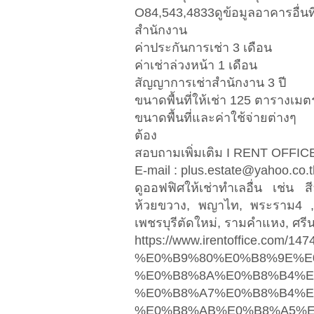
O84,543,4833ดูข้อมูลอาคารอื่น
สำนักงาน
ค่าประกันการเช่า 3 เดือน
ค่าเช่าล่วงหน้า 1 เดือน
สัญญาการเช่าสำนักงาน 3 ปี
ขนาดพื้นที่ให้เช่า 125 ตารางเมต
ขนาดพื้นที่และค่าใช้จ่ายต่างๆ
ต้อง
สอบถามเพิ่มเติม I RENT OFFICE
E-mail :
plus.estate@yahoo.co.t
ดูออฟฟิศให้เช่าทำเลอื่น เช่น 
ห้วยขวาง, พญาไท, พระราม4 ,
เพชรบุรีตัดใหม่, รามคำแหง, ศรีนคร
https://www.irentoffic
%E0%B9%80%E0%B8%9E%E
%E0%B8%8A%E0%B8%B4%E
%E0%B8%A7%E0%B8%B4%E
%E0%B8%AB%E0%B8%A5%E