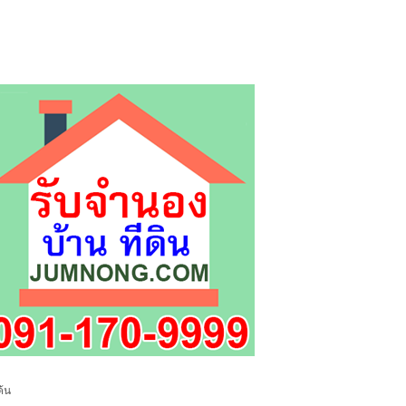
8%9F%E0%B8%9F%E0%B8%B4%E0%B8%A8%E0%B9%8
0%B8%B4%E0%B8%95-
้น
E0%B8%99