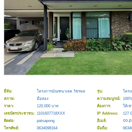
ยี่ห้อ:
โครงการมัณฑนาเลค วัชรพล
รุ่น:
โครง
สภาพ:
มือสอง
ความสมบูรณ์:
100
ราคา:
120,000 บาท
ต้องการ:
ให้เช่
เลขบัตรประชาชน:
1101607718XXX
IP Address:
127.0
ติดต่อ:
patsapong
อีเมล์:
โทรศัพย์:
0634098164
มือถือ:
0634