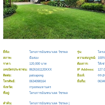
ยี่ห้อ:
โครงการมัณฑนาเลค วัชรพล
รุ่น:
โครง
สภาพ:
มือสอง
ความสมบูรณ์:
100
ราคา:
120,000 บาท
ต้องการ:
ให้เช่
เลขบัตรประชาชน:
8626161120XXX
IP Address:
127.0
ติดต่อ:
patsapong
อีเมล์:
โทรศัพย์:
0634098164
มือถือ:
0634
จังหวัด:
กรุงเทพมหานคร
ที่อยู่:
โครงการมัณฑนาเลค วัชรพล
คำค้น:
โครงการมัณฑนาเลค วัชรพล
|