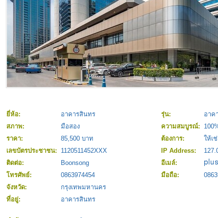
ยี่ห้อ:
อาคารสินทร
รุ่น:
อาคา
สภาพ:
มือสอง
ความสมบูรณ์:
100
ราคา:
85,500 บาท
ต้องการ:
ให้เช
เลขบัตรประชาชน:
1120511452XXX
IP Address:
127.
ติดต่อ:
Boonsong
อีเมล์:
โทรศัพย์:
0863974454
มือถือ:
0863
จังหวัด:
กรุงเทพมหานคร
ที่อยู่:
อาคารสินทร