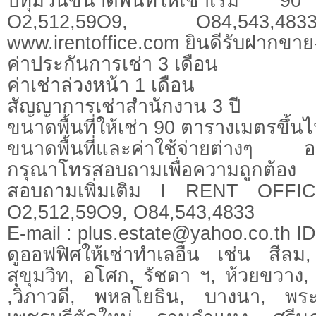
ปทุมวันขนาดพื้นที่ให้เช่าเริ่
O2,512,59O9, O84,543,4833ดูข้
www.irentoffice.com ยินดีรับฝากขาย
ค่าประกันการเช่า 3 เดือน
ค่าเช่าล่วงหน้า 1 เดือน
สัญญาการเช่าสำนักงาน 3 ปี
ขนาดพื้นที่ให้เช่า 90 ตารางเมตรขึ้น
ขนาดพื้นที่และค่าใช้จ่ายต่างๆ อา
กรุณาโทรสอบถามเพื่อความถูกต้อง
สอบถามเพิ่มเติม I RENT OFFI
O2,512,59O9, O84,543,4833
E-mail :
plus.estate@yahoo.co.th
ID.
ดูออฟฟิศให้เช่าทำเลอื่น เช่น สีลม
สุขุมวิท, อโศก, รัชดา ฯ, ห้วยขวา
,วิภาวดี, พหลโยธิน, บางนา, พร