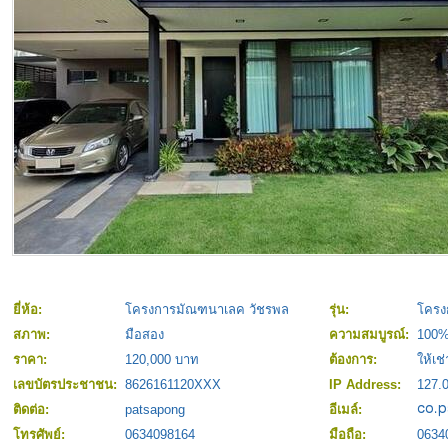
ยี่ห้อ:
โครงการมัณฑนาเลค วัชรพล
รุ่น:
โครง
สภาพ:
มือสอง
ความสมบูรณ์:
100
ราคา:
120,000 บาท
ต้องการ:
ให้เช่
เลขบัตรประชาชน:
8626161120XXX
IP Address:
127.0
ติดต่อ:
patsapong
อีเมล์:
โทรศัพย์:
0634098164
มือถือ:
0634