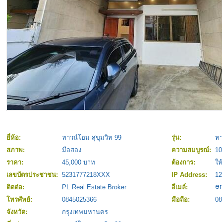
ยี่ห้อ:
ทาวน์โฮม สุขุมวิท 99
รุ่น:
ทา
สภาพ:
มือสอง
ความสมบูรณ์:
1
ราคา:
45,000 บาท
ต้องการ:
ให
เลขบัตรประชาชน:
5231777218XXX
IP Address:
12
ติดต่อ:
PL Real Estate Broker
อีเมล์:
โทรศัพย์:
0845025366
มือถือ:
08
จังหวัด:
กรุงเทพมหานคร