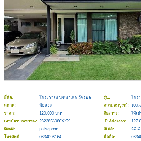
ยี่ห้อ:
โครงการมัณฑนาเลค วัชรพล
รุ่น:
โครง
สภาพ:
มือสอง
ความสมบูรณ์:
100
ราคา:
120,000 บาท
ต้องการ:
ให้เช่
เลขบัตรประชาชน:
2323856086XXX
IP Address:
127.0
ติดต่อ:
patsapong
อีเมล์:
โทรศัพย์:
0634098164
มือถือ:
0634