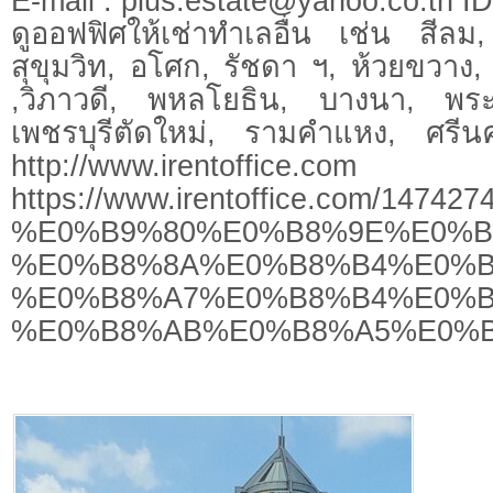
E-mail :
plus.estate@yahoo.co.th
ID.
ดูออฟฟิศให้เช่าทำเลอื่น เช่น สีลม
สุขุมวิท, อโศก, รัชดา ฯ, ห้วยขวา
,วิภาวดี, พหลโยธิน, บางนา, พร
เพชรบุรีตัดใหม่, รามคำแหง, ศรีนคร
http://www.irentoffice.com
https://www.irentoffice.c
%E0%B9%80%E0%B8%9E%E0%B
%E0%B8%8A%E0%B8%B4%E0%B
%E0%B8%A7%E0%B8%B4%E0%B
%E0%B8%AB%E0%B8%A5%E0%B