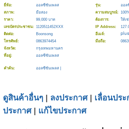
ยี่ห้อ:
ออลซีซันเพลส
รุ่น:
ออลซ
สภาพ:
มือสอง
ความสมบูรณ์:
100
ราคา:
99,000 บาท
ต้องการ:
ให้เช
เลขบัตรประชาชน:
1120511452XXX
IP Address:
127.
ติดต่อ:
Boonsong
อีเมล์:
โทรศัพย์:
0863974454
มือถือ:
0863
จังหวัด:
กรุงเทพมหานคร
ที่อยู่:
ออลซีซันเพลส
คำค้น:
ออลซีซันเพลส
|
ดูสินค้าอื่นๆ
|
ลงประกาศ
|
เลื่อนประ
ประกาศ
|
แก้ไขประกาศ