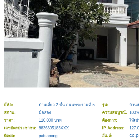
ยี่ห้อ:
บ้านเดี่ยว 2 ชั้น ถนนพระรามที่ 5
รุ่น:
บ้านเ
สภาพ:
มือสอง
ความสมบูรณ์:
100
ราคา:
110,000 บาท
ต้องการ:
ให้เช่
เลขบัตรประชาชน:
8836305183XXX
IP Address:
127.0
ติดต่อ:
patsapong
อีเมล์: