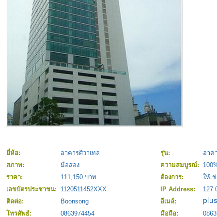
ยี่ห้อ:
อาคารศิวาเทล
รุ่น:
อาคา
สภาพ:
มือสอง
ความสมบูรณ์:
100
ราคา:
111,150 บาท
ต้องการ:
ให้เช
เลขบัตรประชาชน:
1120511452XXX
IP Address:
127.
ติดต่อ:
Boonsong
อีเมล์:
โทรศัพย์:
0863974454
มือถือ:
0863