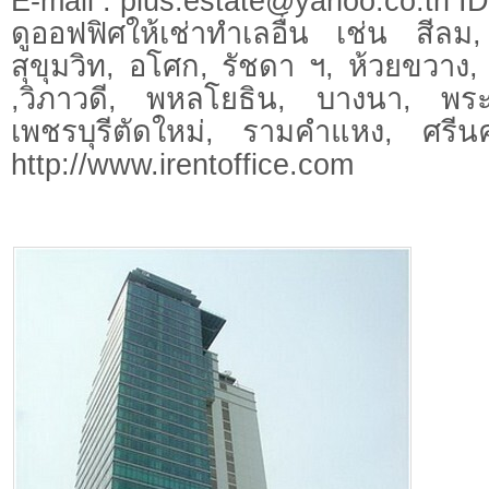
E-mail :
plus.estate@yahoo.co.th
ID.
ดูออฟฟิศให้เช่าทำเลอื่น เช่น สีลม
สุขุมวิท, อโศก, รัชดา ฯ, ห้วยขวา
,วิภาวดี, พหลโยธิน, บางนา, พร
เพชรบุรีตัดใหม่, รามคำแหง, ศรีนคร
http://www.irentoffice.com