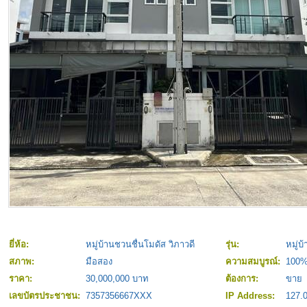
ยี่ห้อ:
หมู่บ้านชวนชื่นโมดัส วิภาวดี
รุ่น:
หมู่บ
สภาพ:
มือสอง
ความสมบูรณ์:
100
ราคา:
30,000,000 บาท
ต้องการ:
ขาย
เลขบัตรประชาชน:
7357356667XXX
IP Address:
127.0