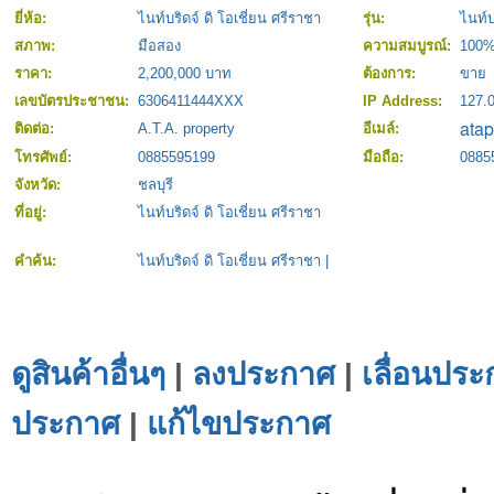
ยี่ห้อ:
ไนท์บริดจ์ ดิ โอเชี่ยน ศรีราชา
รุ่น:
ไนท์บ
สภาพ:
มือสอง
ความสมบูรณ์:
100
ราคา:
2,200,000 บาท
ต้องการ:
ขาย
เลขบัตรประชาชน:
6306411444XXX
IP Address:
127.0
ติดต่อ:
A.T.A. property
อีเมล์:
โทรศัพย์:
0885595199
มือถือ:
0885
จังหวัด:
ชลบุรี
ที่อยู่:
ไนท์บริดจ์ ดิ โอเชี่ยน ศรีราชา
คำค้น:
ไนท์บริดจ์ ดิ โอเชี่ยน ศรีราชา
|
ดูสินค้าอื่นๆ
|
ลงประกาศ
|
เลื่อนประ
ประกาศ
|
แก้ไขประกาศ