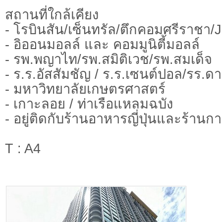
สถานที่ใกล้เคียง
- โรบินสัน/เซ็นทรัล/ตึกคอมศรีราชา/
- อิออนมอลล์ และ คอมมูนิตี้มอลล์
- รพ.พญาไท/รพ.สมิติเวช/รพ.สมเด็จ
- ร.ร.อัสสัมชัญ / ร.ร.เซนต์ปอล/รร.ด
- มหาวิทยาลัยเกษตรศาสตร์
- เกาะลอย / ท่าเรือแหลมฉบัง
- อยู่ติดกับร้านอาหารญี่ปุ่นและร้าน
T : A4