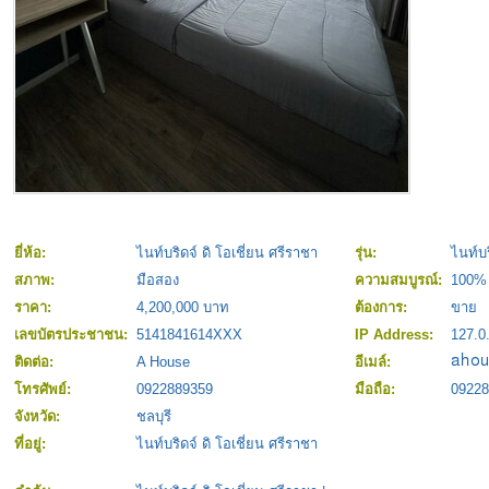
ยี่ห้อ:
ไนท์บริดจ์ ดิ โอเชี่ยน ศรีราชา
รุ่น:
ไนท์บร
สภาพ:
มือสอง
ความสมบูรณ์:
100%
ราคา:
4,200,000 บาท
ต้องการ:
ขาย
เลขบัตรประชาชน:
5141841614XXX
IP Address:
127.0
ติดต่อ:
A House
อีเมล์:
โทรศัพย์:
0922889359
มือถือ:
09228
จังหวัด:
ชลบุรี
ที่อยู่:
ไนท์บริดจ์ ดิ โอเชี่ยน ศรีราชา