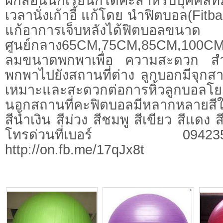
ฝึกสอนนักเรียนก็ได้คะสำหรับบุคคลที่ม
เวลานั่งเก้าอี้ แก้โดย นำฟิตบอล(Fitball
แก้อาการเจ็บหลังได้ฟิตบอ
ศูนย์กลาง65CM,75CM,85CM,100CMแถ
ลมขนาดพกพาเพื่อ ความสะดวก สำหร
พกพาไปยังสถานที่ต่าง ลูกบอกมีจุก
เหมาะและสะดวกต่อการหิ้วลูกบอลโ
นอกสถานที่คะฟิตบอลมีหลากหลาย
สีน้ำเงิน สีม่วง สีชมพู สีเขียว สีเเดง 
โทรด่วนที่เบอร์ 094235934
http://on.fb.me/17qJx8t