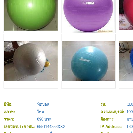
ยี่ห้อ:
ฟิตบอล
รุ่น:
td0
สภาพ:
ใหม่
ความสมบูรณ์:
10
ราคา:
890 บาท
ต้องการ:
ขา
เลขบัตรประชาชน:
6551144353XXX
IP Address:
180