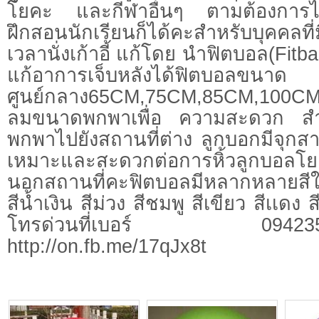
โยคะ และกีฬาอื่นๆ ตามต้องการไว้
ฝึกสอนนักเรียนก็ได้คะสำหรับบุคคลที่ม
เวลานั่งเก้าอี้ แก้โดย นำฟิตบอล(Fitball
แก้อาการเจ็บหลังได้ฟิตบอ
ศูนย์กลาง65CM,75CM,85CM,100CMแถ
ลมขนาดพกพาเพื่อ ความสะดวก สำหร
พกพาไปยังสถานที่ต่าง ลูกบอกมีจุก
เหมาะและสะดวกต่อการหิ้วลูกบอลโ
นอกสถานที่คะฟิตบอลมีหลากหลาย
สีน้ำเงิน สีม่วง สีชมพู สีเขียว สีเเดง 
โทรด่วนที่เบอร์ 094235934
http://on.fb.me/17qJx8t