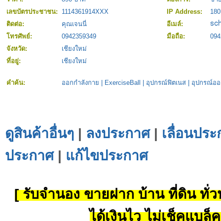
เลขบัตรประชาชน:
1114361914XXX
IP Address:
180
ติดต่อ:
คุณเจนนี่
อีเมล์:
โทรศัพย์:
0942359349
มือถือ:
094
จังหวัด:
เชียงใหม่
ที่อยู่:
เชียงใหม่
คำค้น:
ออกกำลังกาย
|
ExerciseBall
|
อุปกรณ์ฟิตเนส
|
อุปกรณ์ออ
ดูสินค้าอื่นๆ
|
ลงประกาศ
|
เลื่อนประ
ประกาศ
|
แก้ไขประกาศ
[ รับจำนอง ขายฝาก บ้าน ที่ดิน ทั่วป
ได้เงินไว ไม่เช็คแบล็ค