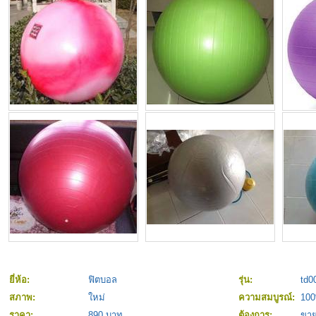
ยี่ห้อ:
ฟิตบอล
รุ่น:
td0
สภาพ:
ใหม่
ความสมบูรณ์:
10
ราคา:
890 บาท
ต้องการ:
ขา