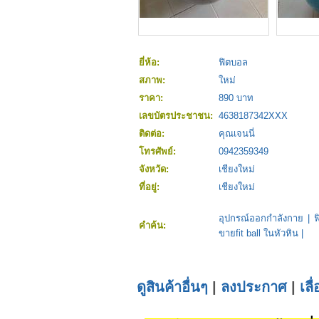
ยี่ห้อ:
ฟิตบอล
สภาพ:
ใหม่
ราคา:
890 บาท
เลขบัตรประชาชน:
4638187342XXX
ติดต่อ:
คุณเจนนี่
โทรศัพย์:
0942359349
จังหวัด:
เชียงใหม่
ที่อยู่:
เชียงใหม่
อุปกรณ์ออกกำลังกาย
|
คำค้น:
ขายfit ball ในหัวหิน
|
ดูสินค้าอื่นๆ
|
ลงประกาศ
|
เลื