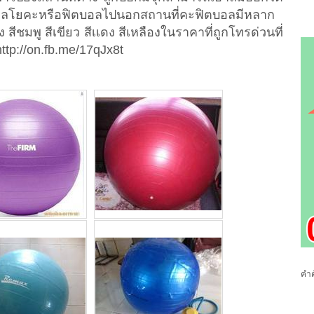
อลโยคะหรือฟิตบอลไปนอกสถานที่คะฟิตบอลมีหลาก
วง สีชมพู สีเขียว สีเเดง สีเหลืองในราคาที่ถูกโทรด่วนที่
ttp://on.fb.me/17qJx8t
คำค