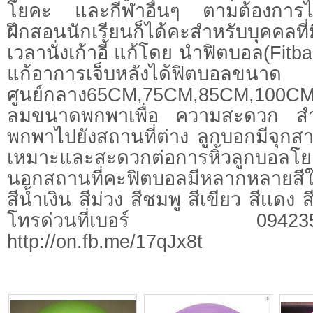
โยคะ และกีฬาอื่นๆ ตามต้องการไว้
ฝึกสอนนักเรียนก็ได้คะสำหรับบุคคลที่ม
เวลานั่งเก้าอี้ แก้โดย นำฟิตบอล(Fitball
แก้อาการเจ็บหลังได้ฟิตบอ
ศูนย์กลาง65CM,75CM,85CM,100CMแถ
ลมขนาดพกพาเพื่อ ความสะดวก สำหร
พกพาไปยังสถานที่ต่าง ลูกบอกมีจุก
เหมาะและสะดวกต่อการหิ้วลูกบอลโ
นอกสถานที่คะฟิตบอลมีหลากหลาย
สีน้ำเงิน สีม่วง สีชมพู สีเขียว สีเเดง 
โทรด่วนที่เบอร์ 094235934
http://on.fb.me/17qJx8t