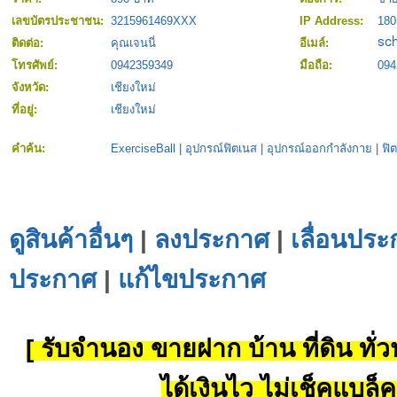
เลขบัตรประชาชน:
3215961469XXX
IP Address:
180
ติดต่อ:
คุณเจนนี่
อีเมล์:
โทรศัพย์:
0942359349
มือถือ:
094
จังหวัด:
เชียงใหม่
ที่อยู่:
เชียงใหม่
คำค้น:
ExerciseBall
|
อุปกรณ์ฟิตเนส
|
อุปกรณ์ออกกำลังกาย
|
ฟิ
ดูสินค้าอื่นๆ
|
ลงประกาศ
|
เลื่อนประ
ประกาศ
|
แก้ไขประกาศ
[ รับจำนอง ขายฝาก บ้าน ที่ดิน ทั่วป
ได้เงินไว ไม่เช็คแบล็ค