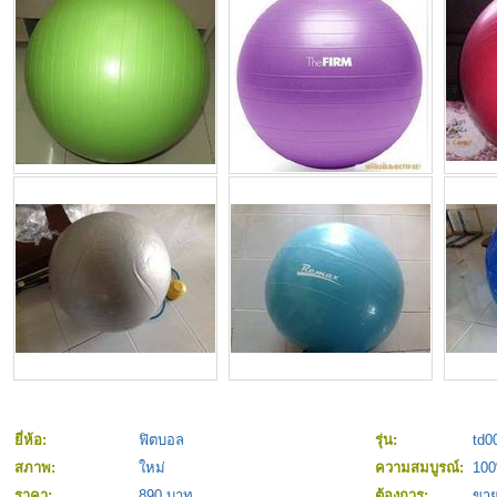
ยี่ห้อ:
ฟิตบอล
รุ่น:
td0
สภาพ:
ใหม่
ความสมบูรณ์:
10
ราคา:
890 บาท
ต้องการ:
ขา