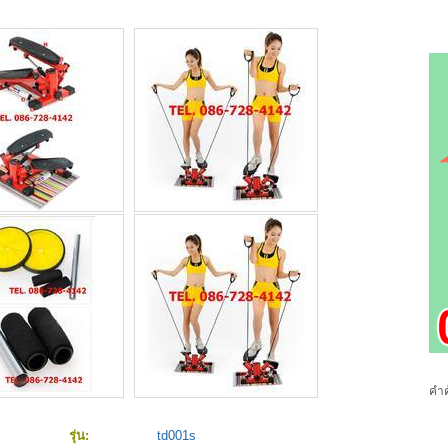
คำค
รุ่น:
td001s