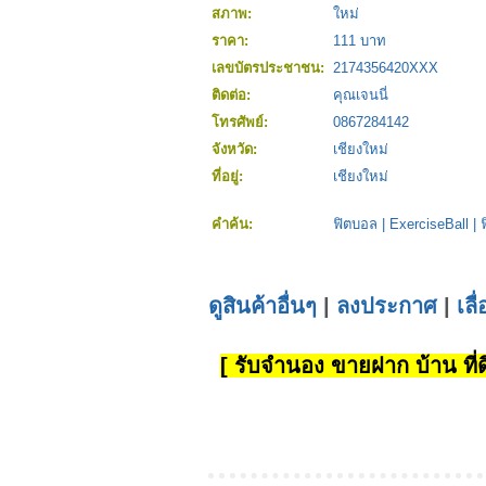
สภาพ:
ใหม่
ราคา:
111 บาท
เลขบัตรประชาชน:
2174356420XXX
ติดต่อ:
คุณเจนนี่
โทรศัพย์:
0867284142
จังหวัด:
เชียงใหม่
ที่อยู่:
เชียงใหม่
คำค้น:
ฟิตบอล
|
ExerciseBall
|
ดูสินค้าอื่นๆ
|
ลงประกาศ
|
เลื
[ รับจำนอง ขายฝาก บ้าน ที่ดิ