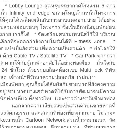
es * Lobby Lounge สุดหรูบรรยากาศโรงแรม 5 ดาว
ยน้ำ Infinity end edge ขนาดใหญ่ด้านหน้าโครงการ
 ให้คุณได้เพลิดเพลินกับการอาบแดดยามบ่าย ได้อย่าง
นหย่อมรอบๆ โครงการ ซึ่งเป็นอีกหนึ่งมุมพักผ่อน
งกาย เราก็ได้ * จัดเตรียมสนามเทนนิสไว้ให้ บริเวณ
ลือกที่จะออกกำลังกายในร่มได้ที่ Fitness Zone *
แบ่งเป็นสัดส่วน เพิ่มความเป็นส่วนตัว * ย่อโลกให้
น ด้วย Cable TV / Satellite TV * Car Park มากกว่า
วกให้กับผู้มาพักอาศัยได้อย่างพอเพียง มั่นใจกับ
 ชั่วโมง ด้วยระบบล็อคห้องแบบ Multi lock ที่ทัน
และ เจ้าหน้าที่รักษาความปลอดภัย (รปภ.)**
เมืองพัทยา คุณก็จะได้สัมผัสกับชายหาดที่ยังคงความ
ยู่“ชายหาดบางเสร่”หาดที่ได้รับการพัฒนาจนมีความ
กท่องเที่ยว ทั้งชาวไทย และชาวต่างชาติเข้ามาท่อง
อง นอกจากความเงียบสงบเป็นส่วนตัวบนชายหาดที่
แหล่งวัฒนธรรม และสถานที่ท่องเที่ยวมากมาย ไม่ว่าจะ
r lake,สวนน้ำ Cartoon Network,สวนน้ำรามายณะ, วัด
ีร้านอาหารทะเลสดๆ อีกหลายแห่ง ที่ท่านสามารถ