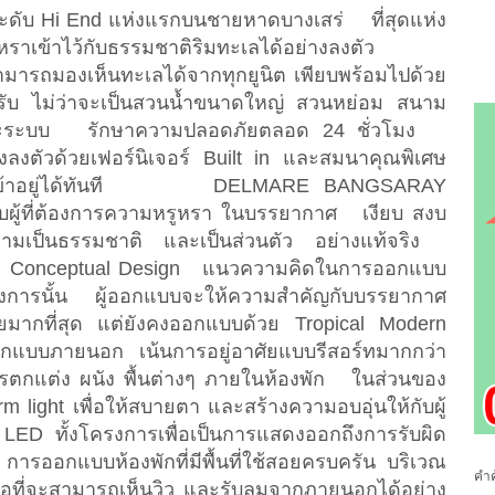
ับ Hi End แห่งแรกบนชายหาดบางเสร่ ที่สุดแห่ง
รูหราเข้าไว้กับธรรมชาติริมทะเลได้อย่างลงตัว
่สามารถมองเห็นทะเลได้จากทุกยูนิต เพียบพร้อมไปด้วย
บ ไม่ว่าจะเป็นสวนน้ำขนาดใหญ่ สวนหย่อม สนาม
และระบบ รักษาความปลอดภัยตลอด 24 ชั่วโมง
งตัวด้วยเฟอร์นิเจอร์ Built in และสมนาคุณพิเศษ
้อมเข้าอยู่ได้ทันที DELMARE BANGSARAY
ู้ที่ต้องการความหรูหรา ในบรรยากาศ เงียบ สงบ
งความเป็นธรรมชาติ และเป็นส่วนตัว อย่างแท้จริง
 Conceptual Design แนวความคิดในการออกแบบ
ารนั้น ผู้ออกแบบจะให้ความสำคัญกับบรรยากาศ
มากที่สุด แต่ยังคงออกแบบด้วย Tropical Modern
ออกแบบภายนอก เน้นการอยู่อาศัยแบบรีสอร์ทมากกว่า
รตกแต่ง ผนัง พื้นต่างๆ ภายในห้องพัก ในส่วนของ
light เพื่อให้สบายตา และสร้างความอบอุ่นให้กับผู้
ด LED ทั้งโครงการเพื่อเป็นการแสดงออกถึงการรับผิด
รออกแบบห้องพักที่มีพื้นที่ใช้สอยครบครัน บริเวณ
คำค
พื่อที่จะสามารถเห็นวิว และรับลมจากภายนอกได้อย่าง