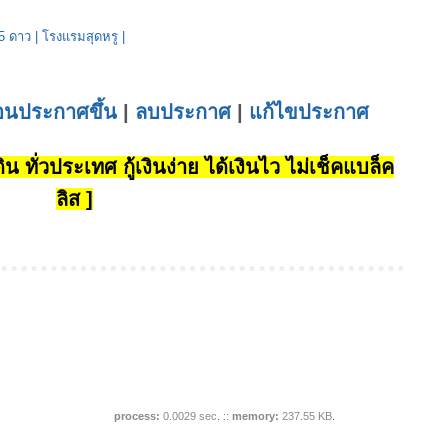
5 ดาว
|
โรงแรมสุดหรู
|
่อนประกาศขึ้น
|
ลบประกาศ
|
แก้ไขประกาศ
น ทั่วประเทศ กู้เงินง่าย ได้เงินไว ไม่เช็คแบล็ค
ลิส ]
process:
0.0029 sec
.
::
memory:
237.55 KB
.