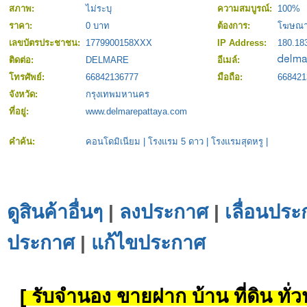
สภาพ:
ไม่ระบุ
ความสมบูรณ์:
100%
ราคา:
0 บาท
ต้องการ:
โฆษณ
เลขบัตรประชาชน:
1779900158XXX
IP Address:
180.18
ติดต่อ:
DELMARE
อีเมล์:
โทรศัพย์:
66842136777
มือถือ:
668421
จังหวัด:
กรุงเทพมหานคร
ที่อยู่:
www.delmarepattaya.com
คำค้น:
คอนโดมิเนียม
|
โรงแรม 5 ดาว
|
โรงแรมสุดหรู
|
ดูสินค้าอื่นๆ
|
ลงประกาศ
|
เลื่อนประ
ประกาศ
|
แก้ไขประกาศ
[ รับจำนอง ขายฝาก บ้าน ที่ดิน ทั่วป